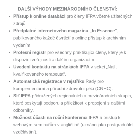
DALŠÍ VÝHODY MEZINÁRODNÍHO ČLENSTVÍ:
Přístup k online databázi
pro členy IFPA včetně užitečných
zdrojů
Předplatné internetového magazínu „In Essence“
,
publikovaného každé čtvrtletí a online přístup k archivním
vydáním.
Profesní registr
pro všechny praktikující členy, který je k
dispozici veřejnosti a dalším organizacím.
Uvedení kontaktu na stránkách IFPA
v sekci „Najít
kvalifikovaného terapeuta“.
Automatická registrace v rejstříku
Rady pro
komplementární a přírodní zdravotní péči (CNHC).
Síť IFPA
přidružených regionálních a mezinárodních skupin,
které poskytují podporu a příležitost k propojení s dalšími
odborníky.
Možnost účasti na roční konferenci IFPA
a přístup k
webovým seminářům v angličtině (uznáno jako postgraduální
vzdělávání).