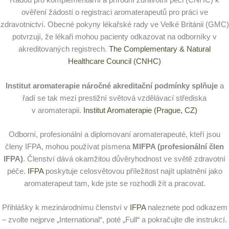
Radou pro komplementární a přírodní zdravotní péči (CNHC) k
ověření žádostí o registraci aromaterapeutů pro práci ve
zdravotnictví. Obecné pokyny lékařské rady ve Velké Británii (GMC)
potvrzují, že lékaři mohou pacienty odkazovat na odborníky v
akreditovaných registrech.
The Complementary & Natural
Healthcare Council (CNHC)
Institut aromaterapie náročné akreditační podmínky splňuje
a
řadí se tak mezi prestižní světová vzdělávací střediska
v aromaterapii.
Institut Aromaterapie (Prague, CZ)
Odborní, profesionální a diplomovaní aromaterapeuté, kteří jsou
členy IFPA, mohou používat písmena
MIFPA (profesionální člen
IFPA)
. Členství dává okamžitou důvěryhodnost ve světě zdravotní
péče.
IFPA
poskytuje celosvětovou příležitost najít uplatnění jako
aromaterapeut tam, kde jste se rozhodli žít a pracovat.
Přihlášky k mezinárodnímu členství v
IFPA
naleznete pod odkazem
– zvolte nejprve „International“, poté „Full“ a pokračujte dle instrukcí.