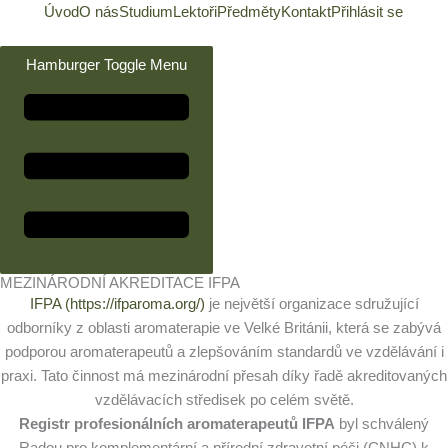
Přeskočit
Úvod
O nás
Studium
Lektoři
Předměty
Kontakt
Přihlásit se
na
obsah
Hamburger Toggle Menu
MEZINÁRODNÍ AKREDITACE IFPA
IFPA (https://ifparoma.org/)
je největší organizace sdružující
odborníky z oblasti aromaterapie ve Velké Británii, která se zabývá
podporou aromaterapeutů a zlepšováním standardů ve vzdělávání i
praxi. Tato činnost má mezinárodní přesah díky řadě akreditovaných
vzdělávacích středisek po celém světě.
Registr profesionálních aromaterapeutů IFPA
byl schválený